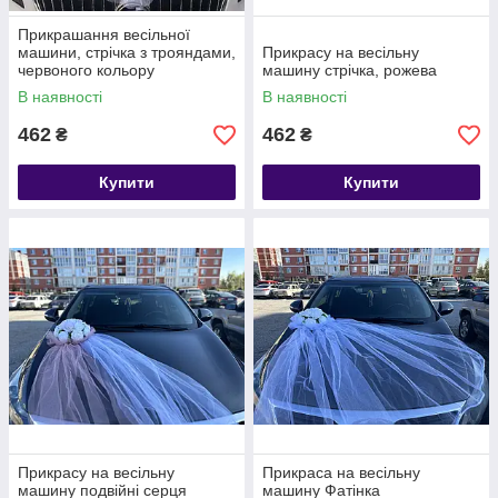
Прикрашання весільної
машини, стрічка з трояндами,
Прикрасу на весільну
червоного кольору
машину стрічка, рожева
В наявності
В наявності
462
462
₴
₴
Купити
Купити
Прикрасу на весільну
Прикраса на весільну
машину подвійні серця
машину Фатінка