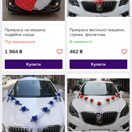
Прикраса на машину
Прикраса весільної машини,
подвійне серце
стрічка, фіолетова
Під замовлення
В наявності
1 984
462
₴
₴
Купити
Купити