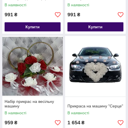
В наявності
В наявності
991
991
₴
₴
Купити
Купити
Набір прикрас на весільну
машину
Прикраса на машину "Серце"
В наявності
В наявності
959
1 654
₴
₴