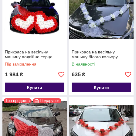
Прикраса на весільну
Прикраса на весільну
машину подвійне серце
машину білого кольору
Під замовлення
В наявності
1 984
635
₴
₴
Купити
Купити
Топ продажів
Подарунок