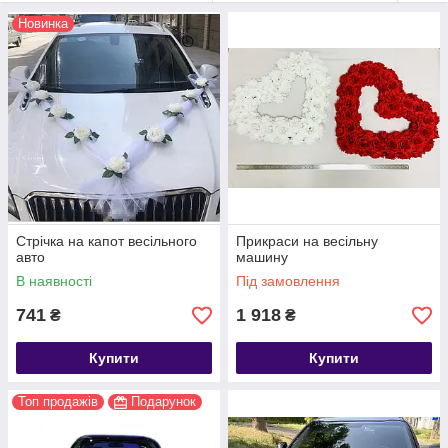
Новинка
Стрічка на капот весільного
Прикраси на весільну
авто
машину
В наявності
Під замовлення
741
1 918
₴
₴
Купити
Купити
Топ продажів
Подарунок