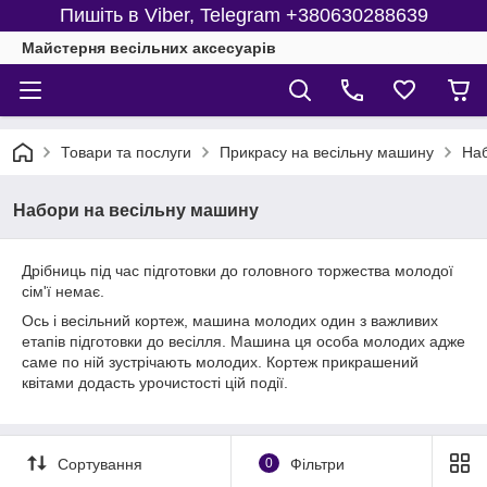
Пишіть в Viber, Telegram +380630288639
Майстерня веcільних аксесуарів
Товари та послуги
Прикрасу на весільну машину
Наб
Набори на весільну машину
Дрібниць під час підготовки до головного торжества молодої
сім'ї немає.
Ось і весільний кортеж, машина молодих один з важливих
етапів підготовки до весілля. Машина ця особа молодих адже
саме по ній зустрічають молодих. Кортеж прикрашений
квітами додасть урочистості цій події.
Сортування
0
Фільтри