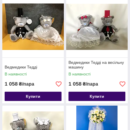
Ведмедики Тедді на весільну
Ведмедики Тедді
машину
В наявності
В наявності
1 058
1 058
₴/пара
₴/пара
Купити
Купити