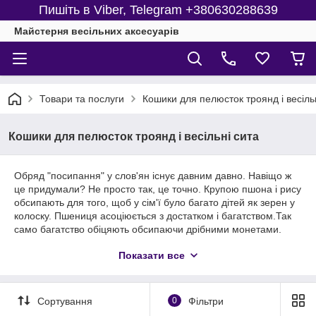
Пишіть в Viber, Telegram +380630288639
Майстерня веcільних аксесуарів
Товари та послуги
Кошики для пелюсток троянд і весіль
Кошики для пелюсток троянд і весільні сита
Обряд "посипання" у слов'ян існує давним давно. Навіщо ж
це придумали? Не просто так, це точно. Крупою пшона і рису
обсипають для того, щоб у сім'ї було багато дітей як зерен у
колоску. Пшениця асоціюється з достатком і багатством.Так
само багатство обіцяють обсипаючи дрібними монетами.
Щоб подружнє життя було солодким кидають цукерки. А
Показати все
блискітками, квітами і обсипають пелюстками, бажаючи
яскравих і романтичних відносин.
Сортування
0
Фільтри