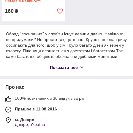
Немає в наявності
160
₴
Обряд "посипання" у слов'ян існує давним давно. Навіщо ж
це придумали? Не просто так, це точно. Крупою пшона і рису
обсипають для того, щоб у сім'ї було багато дітей як зерен у
колоску. Пшениця асоціюється з достатком і багатством.Так
само багатство обіцяють обсипаючи дрібними монетами.
Щоб подружнє життя було солодким кидають цукерки. А
Показати все
блискітками, квітами і обсипають пелюстками, бажаючи
яскравих і романтичних відносин.
Про нас
100% позитивних з 36 відгуків за рік
Працює з 11.08.2016
м. Дніпро
Дніпро, Україна