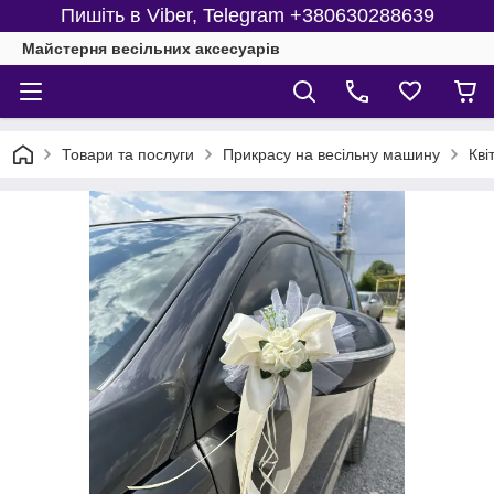
Пишіть в Viber, Telegram +380630288639
Майстерня веcільних аксесуарів
Товари та послуги
Прикрасу на весільну машину
Кві