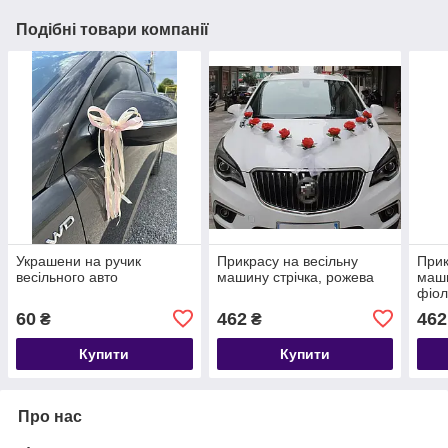
Подібні товари компанії
Украшени на ручик
Прикрасу на весільну
Прик
весільного авто
машину стрічка, рожева
маши
фіол
60
462
462
₴
₴
Купити
Купити
Про нас