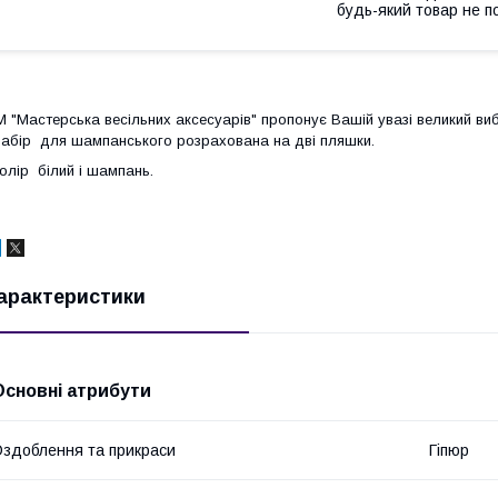
будь-який товар не п
М "Мастерська весільних аксесуарів" пропонує Вашій увазі великий в
абір для шампанського розрахована на дві пляшки.
олір білий і шампань.
арактеристики
Основні атрибути
здоблення та прикраси
Гіпюр