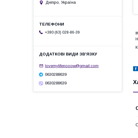
Дніпро, Україна
+380 (63) 028-86-39
І
Н
К
lovemylifenooow@gmail.com
0630288639
Х
0630288639
О