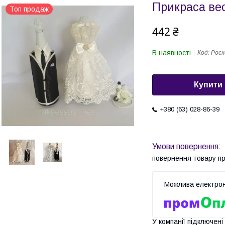
Прикраса ве
Топ продаж
442 ₴
В наявності
Код:
Рос
Купити
+380 (63) 028-86-39
повернення товару п
У компанії підключені