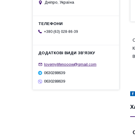
Дніпро, Україна
+380 (63) 028-86-39
О
К
В
lovemylifenooow@gmail.com
0630288639
0630288639
Х