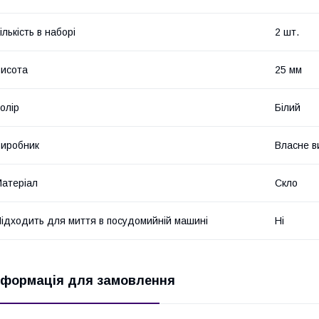
ількість в наборі
2 шт.
исота
25 мм
олір
Білий
иробник
Власне в
атеріал
Скло
ідходить для миття в посудомийній машині
Ні
нформація для замовлення