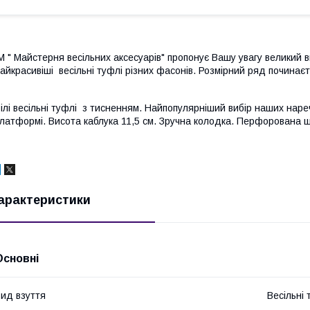
М " Майстерня весільних аксесуарів" пропонує Вашу увагу великий ви
айкрасивіші весільні туфлі різних фасонів. Розмірний ряд починаєт
ілі весільні туфлі з тисненням. Найпопулярніший вибір наших нареч
латформі. Висота каблука 11,5 см. Зручна колодка. Перфорована ш
арактеристики
Основні
ид взуття
Весільні 