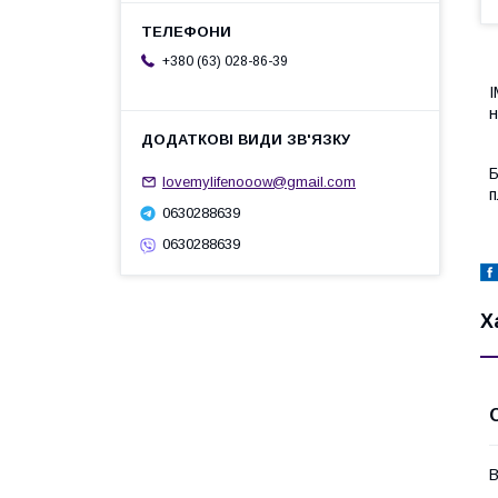
+380 (63) 028-86-39
І
н
Б
lovemylifenooow@gmail.com
п
0630288639
0630288639
Х
В