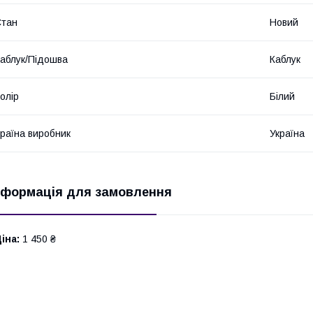
Стан
Новий
аблук/Підошва
Каблук
олір
Білий
раїна виробник
Україна
нформація для замовлення
іна:
1 450 ₴