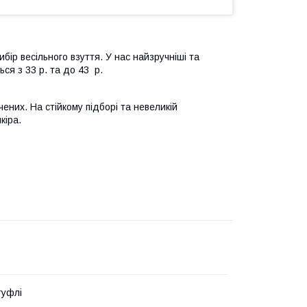
бір весільного взуття. У нас найзручніші та
ься з 33 р. та до 43 р.
ених. На стійкому підборі та невеликій
кіра.
туфлі