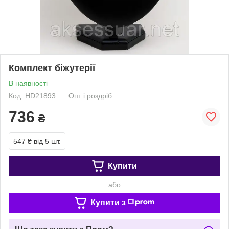
Комплект біжутерії
В наявності
Код: HD21893
Опт і роздріб
736
₴
547 ₴
від 5 шт.
Купити
або
Купити з