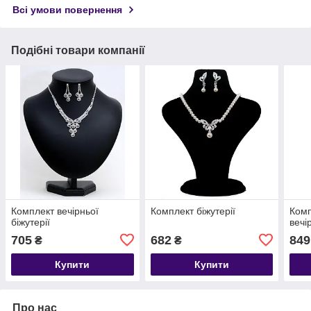
Всі умови повернення
Подібні товари компанії
Комплект вечірньої
Комплект біжутерії
Комп
біжутерії
вечі
705
682
849
₴
₴
Купити
Купити
Про нас