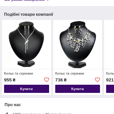
Подібні товари компанії
Кольє та сережки
Кольє та сережки
Коль
955
736
921
₴
₴
Купити
Купити
Про нас