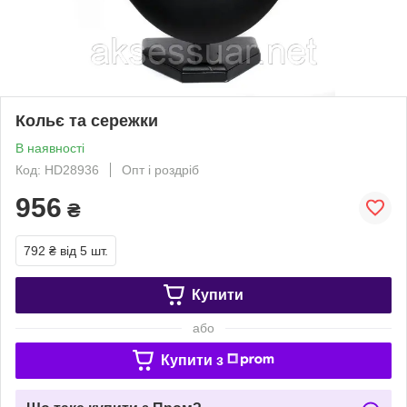
Кольє та сережки
В наявності
Код: HD28936
Опт і роздріб
956
₴
792 ₴
від 5 шт.
Купити
або
Купити з