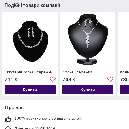
Подібні товари компанії
Біжутерія кольє і сережки
Кольє і сережки
Коль
711
708
736
₴
₴
Купити
Купити
Про нас
100% позитивних з 36 відгуків за рік
Працює з 11.08.2016