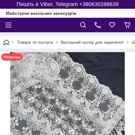
Пишіть в Viber, Telegram +380630288639
Майстерня веcільних аксесуарів
Товари та послуги
Весільний хустку для нареченої
Ш
Новинка