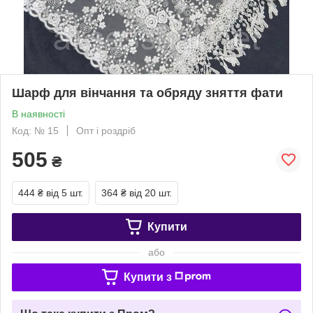
Шарф для вінчання та обряду зняття фати
В наявності
Код: № 15
Опт і роздріб
505
₴
444 ₴
від 5 шт.
364 ₴
від 20 шт.
Купити
або
Купити з