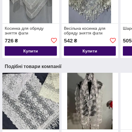
Косинка для обряду
Весільна косинка для
Шарф
зняття фати
обряду зняття фати
726
542
505
₴
₴
Купити
Купити
Подібні товари компанії