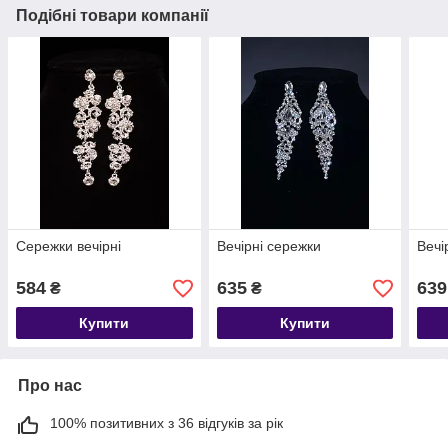
Подібні товари компанії
Сережки вечірні
Вечірні сережки
Вечі
584
635
639
₴
₴
Купити
Купити
Про нас
100% позитивних з 36 відгуків за рік