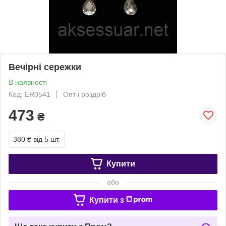
Вечірні сережки
В наявності
Код: ER0541
Опт і роздріб
473
₴
380 ₴
від 5 шт.
Купити
або
Купити з