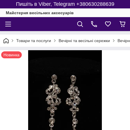
Пишіть в Viber, Telegram +380630288639
Майстерня веcільних аксесуарів
Товари та послуги
Вечірні та весільні сережки
Вечірн
Новинка