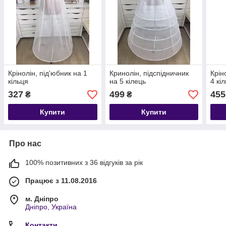
Крінолін, під'юбник на 1
Кринолін, підспідничник
Крін
кільця
на 5 кілець
4 кі
327
499
455
₴
₴
Купити
Купити
Про нас
100% позитивних з 36 відгуків за рік
Працює з 11.08.2016
м. Дніпро
Дніпро, Україна
Контакти