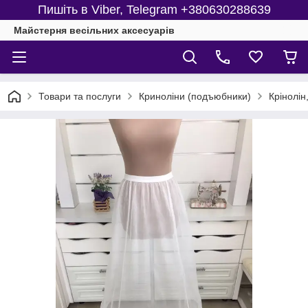
Пишіть в Viber, Telegram +380630288639
Майстерня веcільних аксесуарів
Товари та послуги
Криноліни (подъюбники)
Крінолін