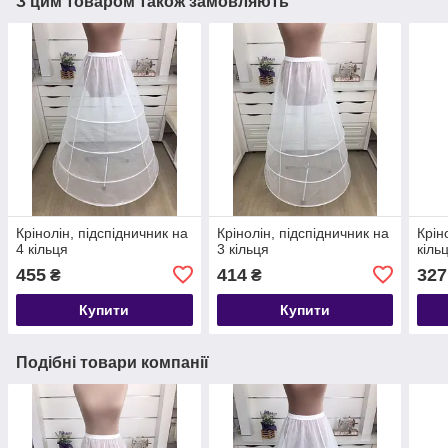
З цим товаром також замовляють
Крінолін, підспідничник на
Крінолін, підспідничник на
Крін
4 кільця
3 кільця
кіль
455
414
327
₴
₴
Купити
Купити
Подібні товари компанії