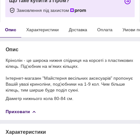
Що таке купити з Пром?
Замовлення під захистом
Опис
Характеристики
Доставка
Оплата
Умови п
Опис
Крінолін - це широка нижня спідниця на корсеті з пластикових
кілець. Під'юбник на м'яких кільцях.
Інтернет-магазин "Майстерня весільних аксесуарів" пропонує
Вашій увазі криноліни, под'юбники на 1-9 кол. Чим більше
кілець, тим ширше буде поділ сукні.
Діаметр нижнього кола 80-84 см.
Приховати
Характеристики