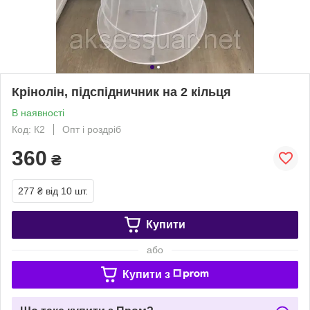
Крінолін, підспідничник на 2 кільця
В наявності
Код: К2
Опт і роздріб
360
₴
277 ₴
від 10 шт.
Купити
або
Купити з