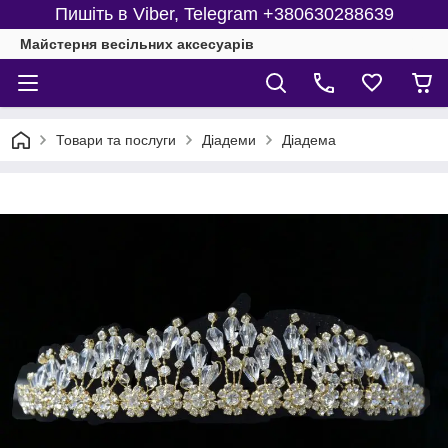
Пишіть в Viber, Telegram +380630288639
Майстерня веcільних аксесуарів
Товари та послуги
Діадеми
Діадема