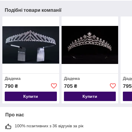
Подібні товари компанії
Діадема
Діадема
Діа
790
705
795
₴
₴
Купити
Купити
Про нас
100% позитивних з 36 відгуків за рік