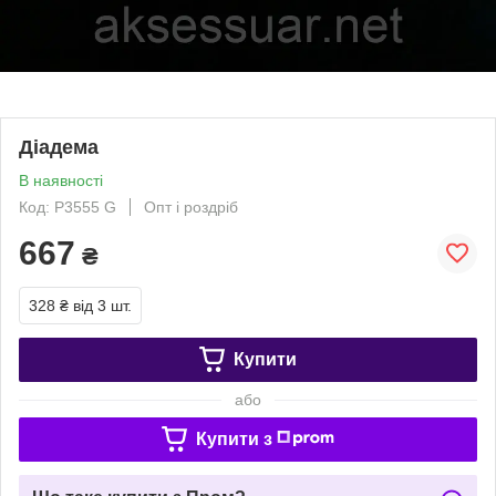
Діадема
В наявності
Код: P3555 G
Опт і роздріб
667
₴
328 ₴
від 3 шт.
Купити
або
Купити з