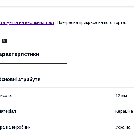
татуетка на весільний торт
. Прекрасна прикраса вашого торта.
арактеристики
Основні атрибути
исота
12 мм
атеріал
Кераміка
раїна виробник
Україна