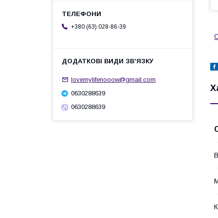
+380 (63) 028-86-39
С
lovemylifenooow@gmail.com
Х
0630288639
0630288639
В
М
К