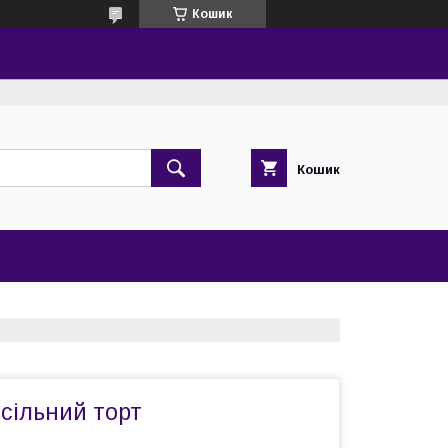
Кошик
Кошик
есільний торт