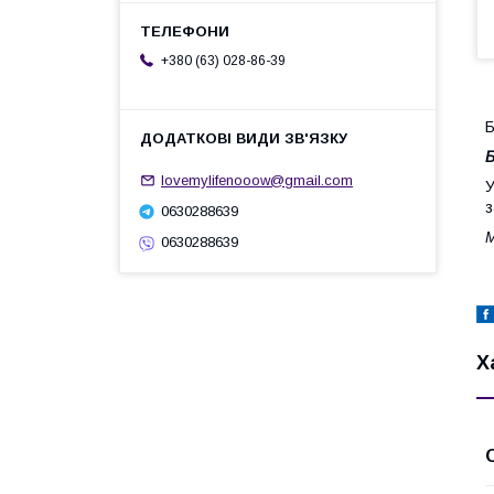
+380 (63) 028-86-39
Б
lovemylifenooow@gmail.com
У
з
0630288639
М
0630288639
Х