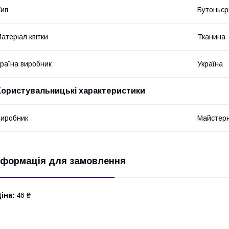
ип
Бутоньєр
атеріал квітки
Тканина
раїна виробник
Україна
Користувальницькі характеристики
иробник
Майстерн
нформація для замовлення
іна:
46 ₴