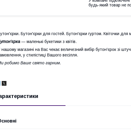
У компанії підключені
будь-який товар не п
утон'єрки. Бутон'єрки для гостей. Бутон'єрки гуртом. Квіточки для
Бутон'єрка
— маленькі букетики з квітів.
 нашому магазині на Вас чекає величезний вибір бутон'єрок зі штучн
амовлення, у стилістиці Вашого весілля.
и робимо Ваше свято гарним.
арактеристики
Основні