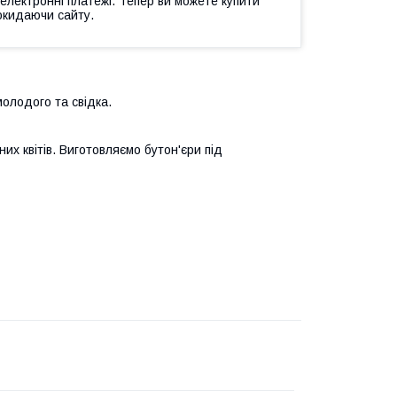
 електронні платежі. Тепер ви можете купити
окидаючи сайту.
 молодого та свідка.
их квітів. Виготовляємо бутон'єри під