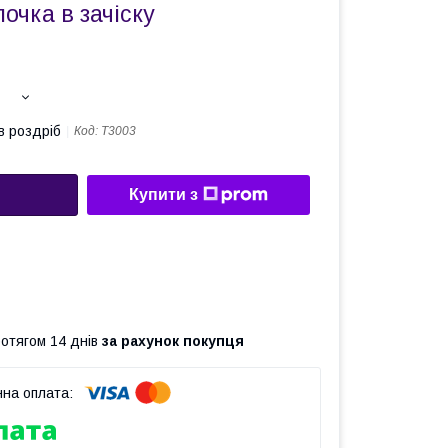
лочка в зачіску
в роздріб
Код:
T3003
Купити з
ротягом 14 днів
за рахунок покупця