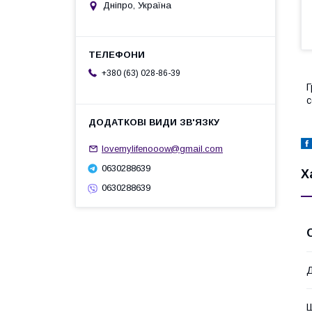
Дніпро, Україна
+380 (63) 028-86-39
Г
с
lovemylifenooow@gmail.com
0630288639
Х
0630288639