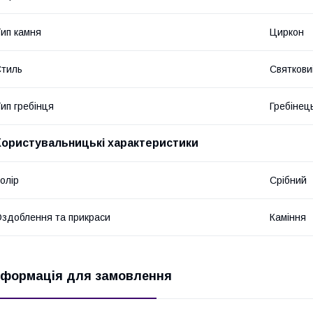
ип камня
Циркон
тиль
Святкови
ип гребінця
Гребінец
Користувальницькі характеристики
олір
Срібний
здоблення та прикраси
Каміння
нформація для замовлення