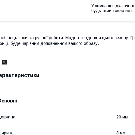
У компанії підключені
будь-який товар не п
ребінець-косичка ручної роботи. Модна тенденція цього сезону. Гр
онці, буде чарівним доповненням вашого образу.
арактеристики
Основні
Довжина
20 мм
Ширина
3 мм