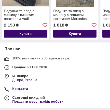
Подушка та плед в
Подушка та плед в
Поду
машину з вишитим
машину з вишитим
маш
логотипом Audi
логотипом Mercedes
лого
2 153
1 818
1 8
₴
₴
Купити
Купити
Про нас
100% позитивних з 36 відгуків за рік
Працює з 11.08.2016
м. Дніпро
Дніпро, Україна
Контакти
Сьогодні вихідний
Показати весь графік роботи