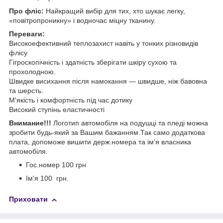
Про фліс:
Найкращий вибір для тих, хто шукає легку,
«повітропроникну» і водночас міцну тканину.
Переваги:
Високоефективний теплозахист навіть у тонких різновидів
флісу
Гігроскопічність і здатність зберігати шкіру сухою та
прохолодною.
Швидке висихання після намокання — швидше, ніж бавовна
та шерсть.
М'якість і комфортність під час дотику
Високий ступінь еластичності
Внимание!!!
Логотип автомобіля на подушці та пледі можна
зробити будь-який за Вашим бажанням.Так само додаткова
плата, допоможе вишити держ.номера та ім'я власника
автомобіля.
Гос.номер 100 грн
Ім'я 100 грн.
Приховати