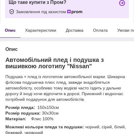
Що таке купити з Пром?
Замовлення під захистом
Опис
Характеристики
Доставка
Оплата
Умови п
Опис
Автомобільний плед і подушка з
вишивкою логотипу "Nissan"
Подушка + плед із логотипом автомобільної марки. Шикарна
флісова подушечка плюс плед, завжди знадобляться
автомобілісту, особливо тому водієві часто їздить у дальню
дорогу й іноді хоче відпочити в дорозі. Приємний і водночас
потрібний подарунок для автомобілістів.
Розмір пледа:
150х150см
Розмір подушка:
30х30см
Матеріал:
Флис 100%
Можливі кольори пледа та подушки:
чорний, сірий, білий,
бежевий, червоний